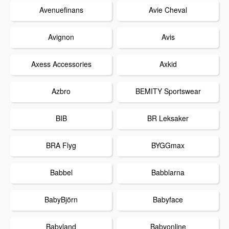
Avenuefinans
Avie Cheval
Avignon
Avis
Axess Accessories
Axkid
Azbro
BEMITY Sportswear
BIB
BR Leksaker
BRA Flyg
BYGGmax
Babbel
Babblarna
BabyBjörn
Babyface
Babyland
Babyonline