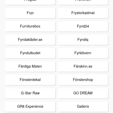
Fryc
Frystorkadmat
Furniturebox
Fynd24
Fyndakläder.se
Fyndiq
Fyndutbudet
Fyrklövern
Färdiga Maten
Fårskinn.se
Fönsterdekal
Fönstershop
G-Star Raw
GO DREAM
GR8 Experience
Gallerix