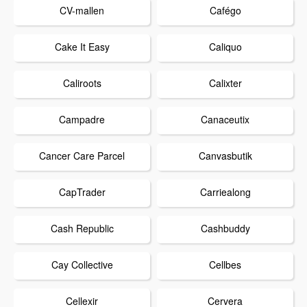
CV-mallen
Cafégo
Cake It Easy
Caliquo
Caliroots
Calixter
Campadre
Canaceutix
Cancer Care Parcel
Canvasbutik
CapTrader
Carriealong
Cash Republic
Cashbuddy
Cay Collective
Cellbes
Cellexir
Cervera