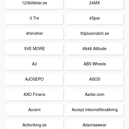
123bildelar.se
24MX
3 Tre
4Spar
4him4her
50plusmatch.se
5VE MORE
8848 Altitude
A3
ABS Wheels
AJOSEPO
ASOS
AXO Finans
Aarke.com
Accent
Accept Inkomstförsäkring
Actionking.se
Adamaswear