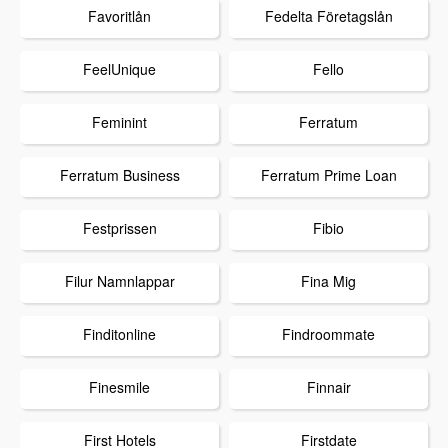
Favoritlån
Fedelta Företagslån
FeelUnique
Fello
Feminint
Ferratum
Ferratum Business
Ferratum Prime Loan
Festprissen
Fibio
Filur Namnlappar
Fina Mig
Finditonline
Findroommate
Finesmile
Finnair
First Hotels
Firstdate