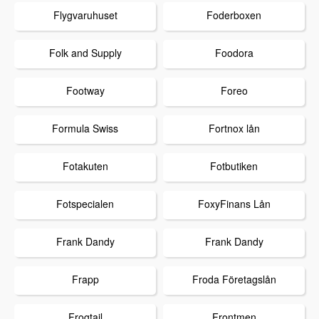
Flygvaruhuset
Foderboxen
Folk and Supply
Foodora
Footway
Foreo
Formula Swiss
Fortnox lån
Fotakuten
Fotbutiken
Fotspecialen
FoxyFinans Lån
Frank Dandy
Frank Dandy
Frapp
Froda Företagslån
Frogtail
Frontmen