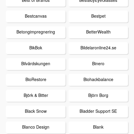
Bestcanvas
Bestpet
Betongimpregnering
BetterWealth
BikBok
Bildelaronline24.se
Bilvårdskungen
Binero
BioRestore
Biohackbalance
Björk & Bitter
Björn Borg
Black Snow
Bladder Support SE
Blanco Design
Blank