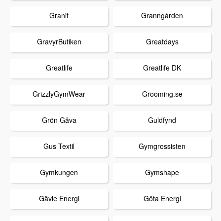
Granit
Granngården
GravyrButiken
Greatdays
Greatlife
Greatlife DK
GrizzlyGymWear
Grooming.se
Grön Gåva
Guldfynd
Gus Textil
Gymgrossisten
Gymkungen
Gymshape
Gävle Energi
Göta Energi