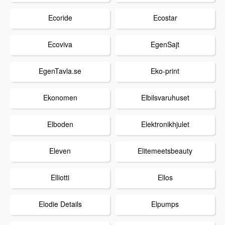
Ecoride
Ecostar
Ecoviva
EgenSajt
EgenTavla.se
Eko-print
Ekonomen
Elbilsvaruhuset
Elboden
Elektronikhjulet
Eleven
Elitemeetsbeauty
Elliotti
Ellos
Elodie Details
Elpumps