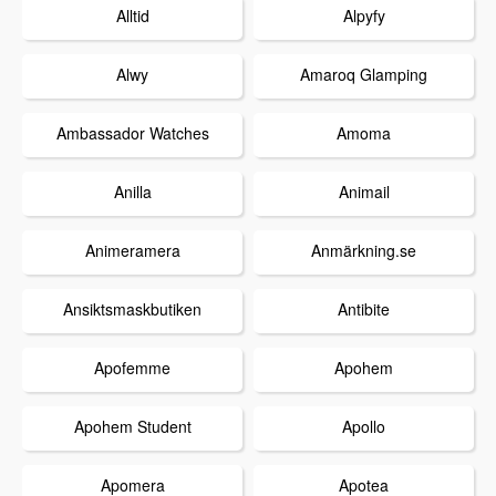
Alltid
Alpyfy
Alwy
Amaroq Glamping
Ambassador Watches
Amoma
Anilla
Animail
Animeramera
Anmärkning.se
Ansiktsmaskbutiken
Antibite
Apofemme
Apohem
Apohem Student
Apollo
Apomera
Apotea