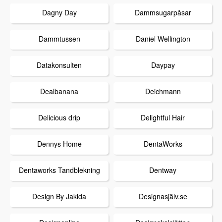
Dagny Day
Dammsugarpåsar
Dammtussen
Daniel Wellington
Datakonsulten
Daypay
Dealbanana
Deichmann
Delicious drip
Delightful Hair
Dennys Home
DentaWorks
Dentaworks Tandblekning
Dentway
Design By Jakida
Designasjälv.se