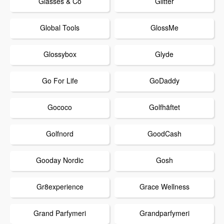
Glasses & Co
Glitter
Global Tools
GlossMe
Glossybox
Glyde
Go For Life
GoDaddy
Gococo
Golfhäftet
Golfnord
GoodCash
Gooday Nordic
Gosh
Gr8experience
Grace Wellness
Grand Parfymeri
Grandparfymeri