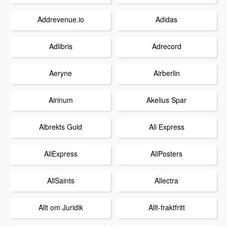
Addrevenue.io
Adidas
Adlibris
Adrecord
Aeryne
Airberlin
Airinum
Akelius Spar
Albrekts Guld
Ali Express
AliExpress
AllPosters
AllSaints
Allectra
Allt om Juridik
Allt-fraktfritt