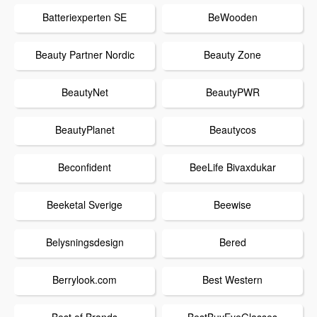
Batteriexperten SE
BeWooden
Beauty Partner Nordic
Beauty Zone
BeautyNet
BeautyPWR
BeautyPlanet
Beautycos
Beconfident
BeeLife Bivaxdukar
Beeketal Sverige
Beewise
Belysningsdesign
Bered
Berrylook.com
Best Western
Best of Brands
BestBuyEyeGlasses