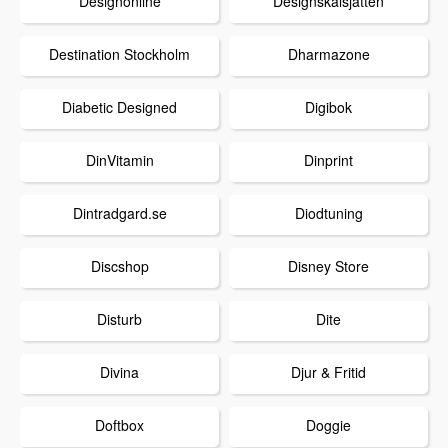
Designonline
Designskalsjätten
Destination Stockholm
Dharmazone
Diabetic Designed
Digibok
DinVitamin
Dinprint
Dintradgard.se
Diodtuning
Discshop
Disney Store
Disturb
Dite
Divina
Djur & Fritid
Doftbox
Doggie