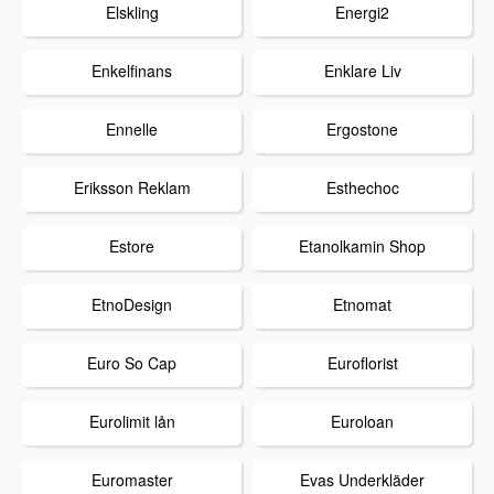
Elskling
Energi2
Enkelfinans
Enklare Liv
Ennelle
Ergostone
Eriksson Reklam
Esthechoc
Estore
Etanolkamin Shop
EtnoDesign
Etnomat
Euro So Cap
Euroflorist
Eurolimit lån
Euroloan
Euromaster
Evas Underkläder