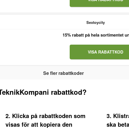
Sextoycity
15% rabatt på hela sortimentet u
VISA RABATTKOD
Se fler rabattkoder
TeknikKompani rabattkod?
2. Klicka på rabattkoden som
3. Klist
visas för att kopiera den
ska bet