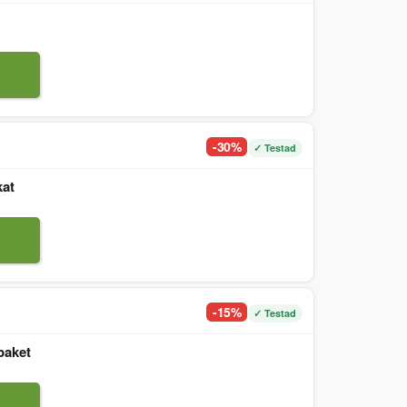
-30%
✓ Testad
kat
-15%
✓ Testad
paket