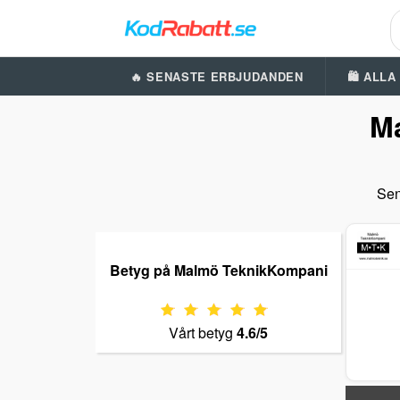
🔥 SENASTE ERBJUDANDEN
🛍️ ALL
M
Sen
Betyg på Malmö TeknikKompani
Vårt betyg
4.6/5