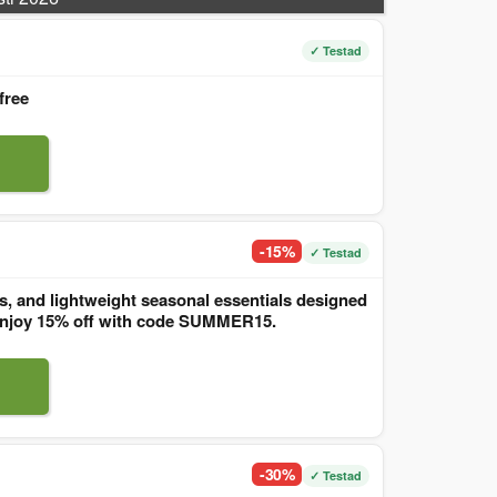
✓ Testad
free
-15%
✓ Testad
, and lightweight seasonal essentials designed
. Enjoy 15% off with code SUMMER15.
-30%
✓ Testad