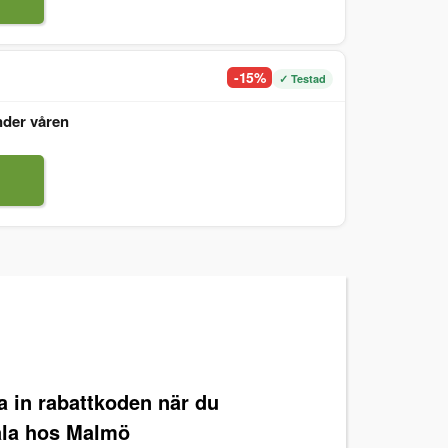
-15%
✓ Testad
nder våren
ra in rabattkoden när du
ala hos Malmö