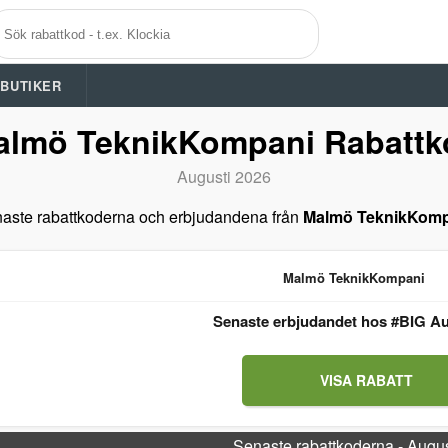
A BUTIKER
almö TeknikKompani Rabattk
Augusti 2026
aste rabattkoderna och erbjudandena från
Malmö TeknikKomp
Malmö TeknikKompani
Senaste erbjudandet hos #BIG Au
VISA RABATT
Senaste rabattkoderna - Augu