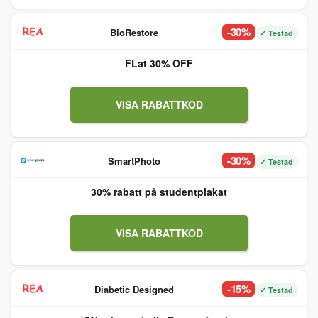
-30%
BioRestore
✓ Testad
FLat 30% OFF
VISA RABATTKOD
-30%
SmartPhoto
✓ Testad
30% rabatt på studentplakat
VISA RABATTKOD
-15%
Diabetic Designed
✓ Testad