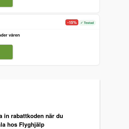
-15%
✓ Testad
nder våren
ra in rabattkoden när du
la hos Flyghjälp