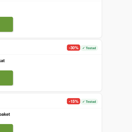
-30%
✓ Testad
kat
-15%
✓ Testad
paket