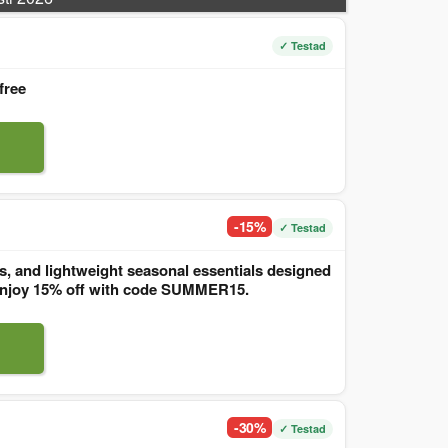
✓ Testad
free
-15%
✓ Testad
, and lightweight seasonal essentials designed
. Enjoy 15% off with code SUMMER15.
-30%
✓ Testad