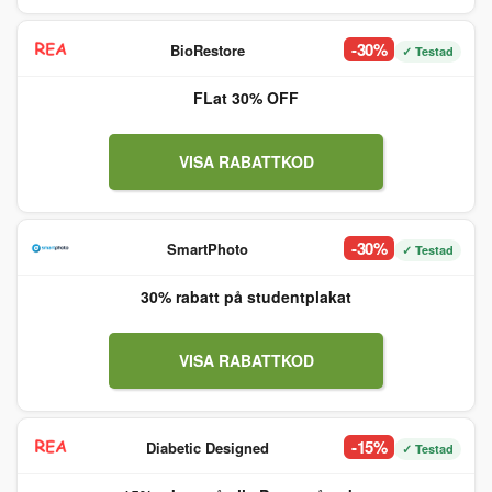
-30%
BioRestore
✓ Testad
FLat 30% OFF
VISA RABATTKOD
-30%
SmartPhoto
✓ Testad
30% rabatt på studentplakat
VISA RABATTKOD
-15%
Diabetic Designed
✓ Testad