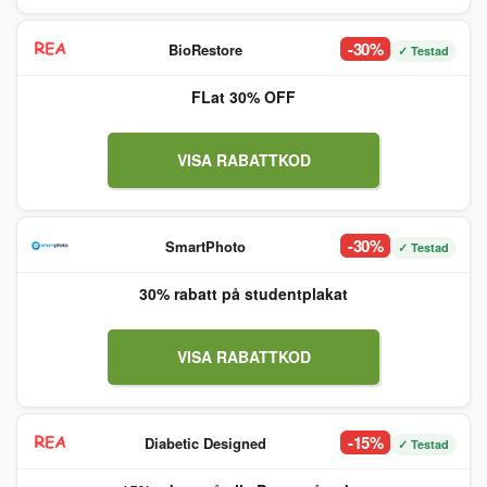
-30%
BioRestore
✓ Testad
FLat 30% OFF
VISA RABATTKOD
-30%
SmartPhoto
✓ Testad
30% rabatt på studentplakat
VISA RABATTKOD
-15%
Diabetic Designed
✓ Testad