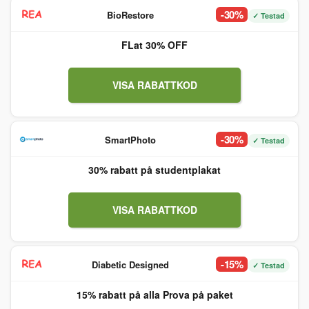
-30%
BioRestore
✓ Testad
FLat 30% OFF
VISA RABATTKOD
-30%
SmartPhoto
✓ Testad
30% rabatt på studentplakat
VISA RABATTKOD
-15%
Diabetic Designed
✓ Testad
15% rabatt på alla Prova på paket