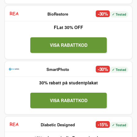
-30%
BioRestore
✓ Testad
FLat 30% OFF
VISA RABATTKOD
-30%
SmartPhoto
✓ Testad
30% rabatt på studentplakat
VISA RABATTKOD
-15%
Diabetic Designed
✓ Testad