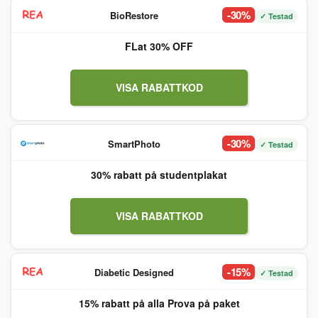
-30%
BioRestore
✓ Testad
FLat 30% OFF
VISA RABATTKOD
-30%
SmartPhoto
✓ Testad
30% rabatt på studentplakat
VISA RABATTKOD
-15%
Diabetic Designed
✓ Testad
15% rabatt på alla Prova på paket