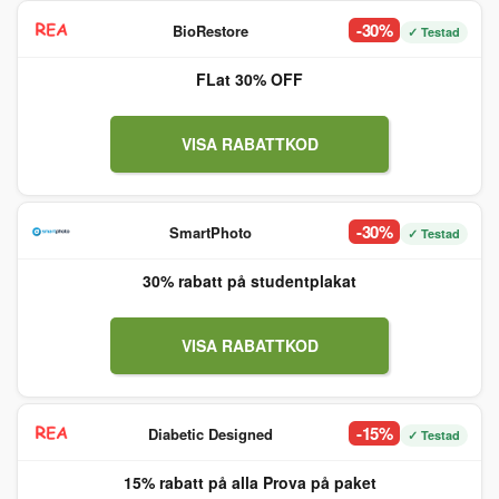
-30%
BioRestore
✓ Testad
FLat 30% OFF
VISA RABATTKOD
-30%
SmartPhoto
✓ Testad
30% rabatt på studentplakat
VISA RABATTKOD
-15%
Diabetic Designed
✓ Testad
15% rabatt på alla Prova på paket