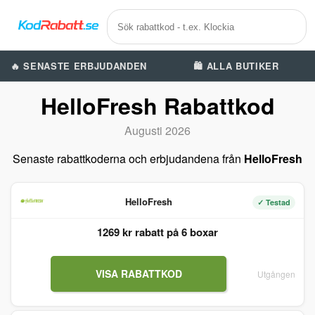
🔥 SENASTE ERBJUDANDEN
🛍️ ALLA BUTIKER
HelloFresh Rabattkod
Augusti 2026
Senaste rabattkoderna och erbjudandena från
HelloFresh
HelloFresh
✓ Testad
1269 kr rabatt på 6 boxar
VISA RABATTKOD
Utgången