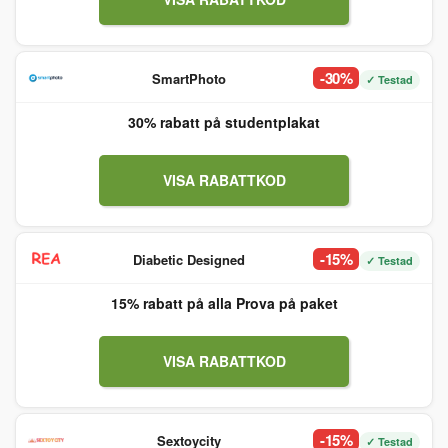
-30%
SmartPhoto
✓ Testad
30% rabatt på studentplakat
VISA RABATTKOD
-15%
Diabetic Designed
✓ Testad
15% rabatt på alla Prova på paket
VISA RABATTKOD
-15%
Sextoycity
✓ Testad