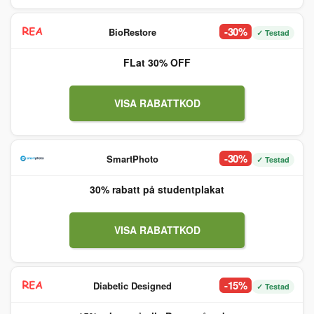
-30%
BioRestore
✓ Testad
FLat 30% OFF
VISA RABATTKOD
-30%
SmartPhoto
✓ Testad
30% rabatt på studentplakat
VISA RABATTKOD
-15%
Diabetic Designed
✓ Testad