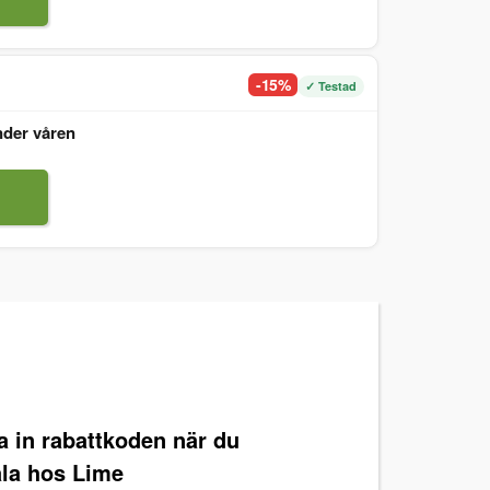
-15%
✓ Testad
nder våren
ra in rabattkoden när du
ala hos Lime