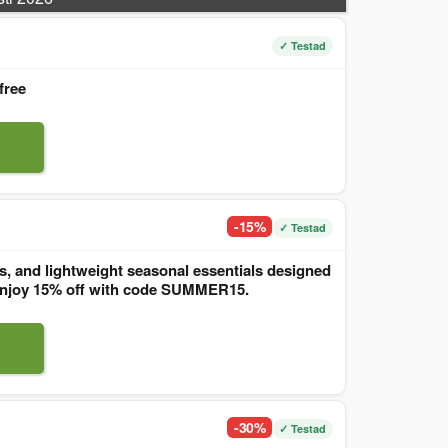
✓ Testad
free
-15%
✓ Testad
, and lightweight seasonal essentials designed
. Enjoy 15% off with code SUMMER15.
-30%
✓ Testad