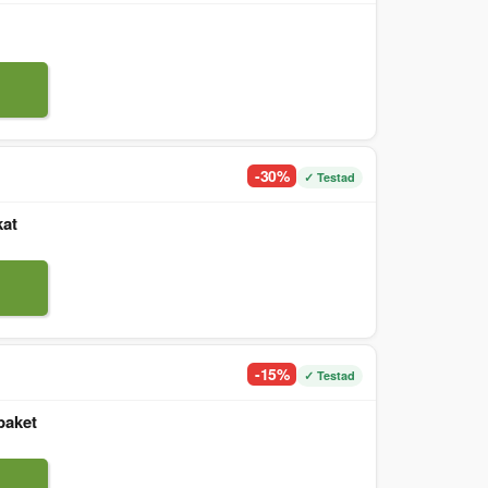
-30%
✓ Testad
kat
-15%
✓ Testad
paket