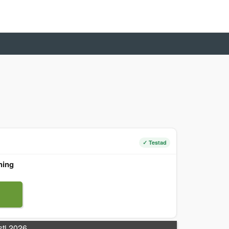
✓ Testad
ning
sti 2026