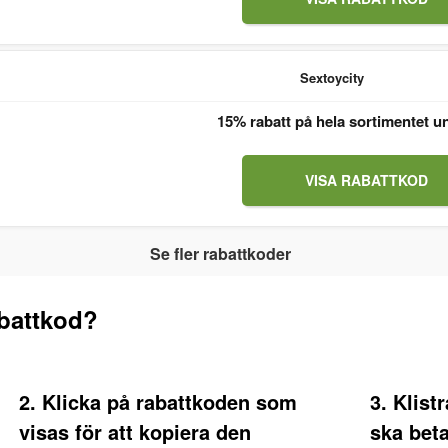
Sextoycity
15% rabatt på hela sortimentet u
VISA RABATTKOD
Se fler rabattkoder
battkod?
2. Klicka på rabattkoden som
3. Klist
visas för att kopiera den
ska bet