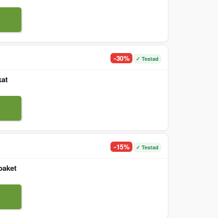
-30%
✓ Testad
kat
-15%
✓ Testad
paket