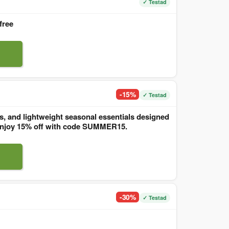
✓ Testad
free
-15%
✓ Testad
, and lightweight seasonal essentials designed
. Enjoy 15% off with code SUMMER15.
-30%
✓ Testad