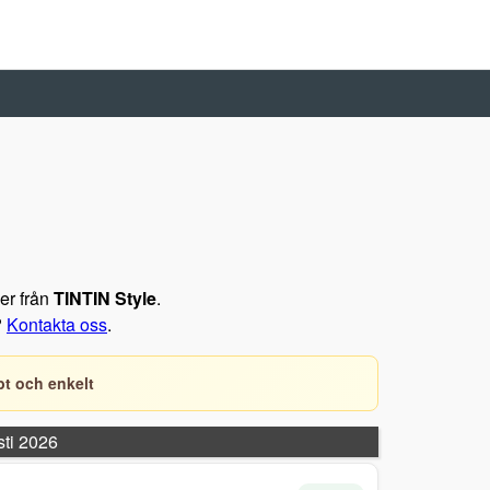
der från
TINTIN Style
.
?
Kontakta oss
.
t och enkelt
sti 2026