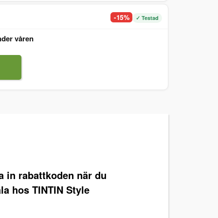
-15%
✓ Testad
nder våren
ra in rabattkoden när du
la hos TINTIN Style