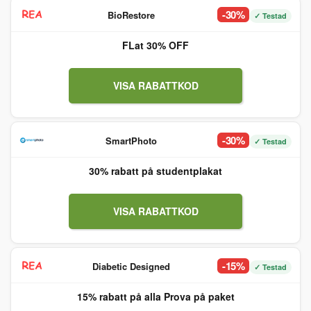
-30%
BioRestore
✓ Testad
FLat 30% OFF
VISA RABATTKOD
-30%
SmartPhoto
✓ Testad
30% rabatt på studentplakat
VISA RABATTKOD
-15%
Diabetic Designed
✓ Testad
15% rabatt på alla Prova på paket