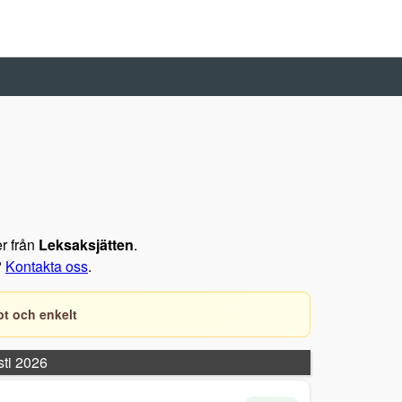
er från
Leksaksjätten
.
?
Kontakta oss
.
t och enkelt
sti 2026