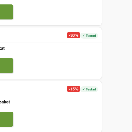
-30%
✓ Testad
kat
-15%
✓ Testad
paket