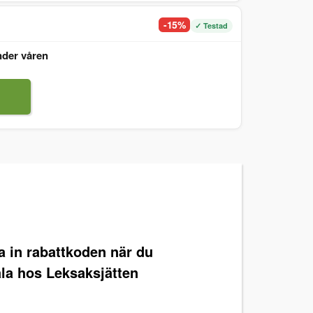
-15%
✓ Testad
nder våren
ra in rabattkoden när du
ala hos Leksaksjätten