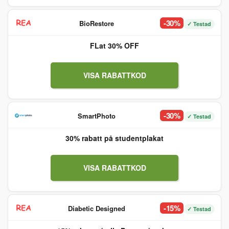
-30%
BioRestore
✓ Testad
FLat 30% OFF
VISA RABATTKOD
-30%
SmartPhoto
✓ Testad
30% rabatt på studentplakat
VISA RABATTKOD
-15%
Diabetic Designed
✓ Testad