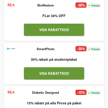
-30%
BioRestore
✓ Testad
FLat 30% OFF
VISA RABATTKOD
-30%
SmartPhoto
✓ Testad
30% rabatt på studentplakat
VISA RABATTKOD
-15%
Diabetic Designed
✓ Testad
15% rabatt på alla Prova på paket