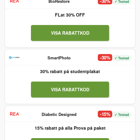
-30%
BioRestore
✓ Testad
FLat 30% OFF
VISA RABATTKOD
-30%
SmartPhoto
✓ Testad
30% rabatt på studentplakat
VISA RABATTKOD
-15%
Diabetic Designed
✓ Testad
15% rabatt på alla Prova på paket