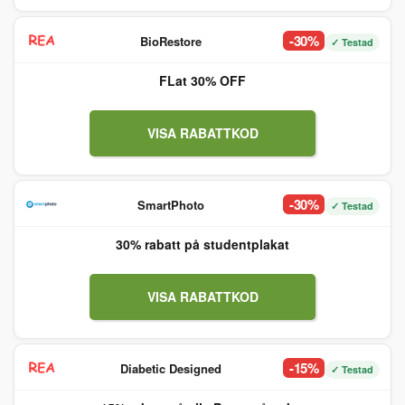
-30%
BioRestore
✓ Testad
FLat 30% OFF
VISA RABATTKOD
-30%
SmartPhoto
✓ Testad
30% rabatt på studentplakat
VISA RABATTKOD
-15%
Diabetic Designed
✓ Testad