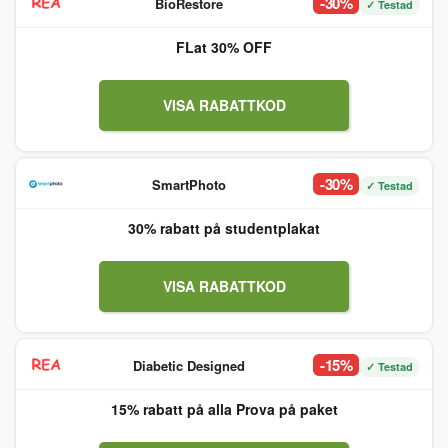
-30%
BioRestore
✓ Testad
FLat 30% OFF
VISA RABATTKOD
-30%
SmartPhoto
✓ Testad
30% rabatt på studentplakat
VISA RABATTKOD
-15%
Diabetic Designed
✓ Testad
15% rabatt på alla Prova på paket