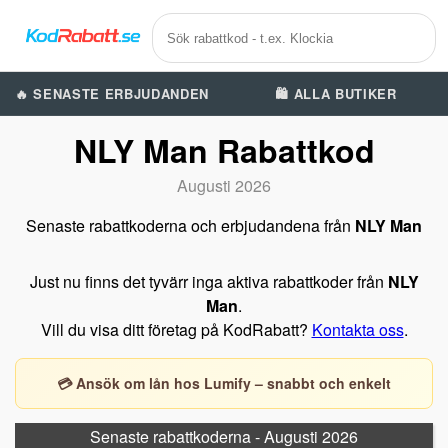
🔥 SENASTE ERBJUDANDEN
🛍️ ALLA BUTIKER
NLY Man Rabattkod
Augusti 2026
Senaste rabattkoderna och erbjudandena från
NLY Man
Just nu finns det tyvärr inga aktiva rabattkoder från
NLY
Man
.
Vill du visa ditt företag på KodRabatt?
Kontakta oss
.
💳 Ansök om lån hos Lumify – snabbt och enkelt
Senaste rabattkoderna - Augusti 2026