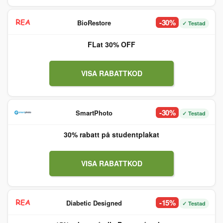
-30%
BioRestore
✓ Testad
FLat 30% OFF
VISA RABATTKOD
-30%
SmartPhoto
✓ Testad
30% rabatt på studentplakat
VISA RABATTKOD
-15%
Diabetic Designed
✓ Testad