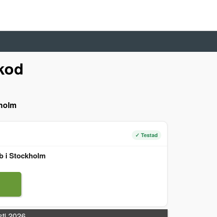
kod
holm
✓ Testad
bb i Stockholm
sti 2026