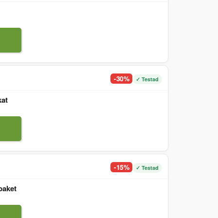
-30%
✓ Testad
kat
-15%
✓ Testad
paket