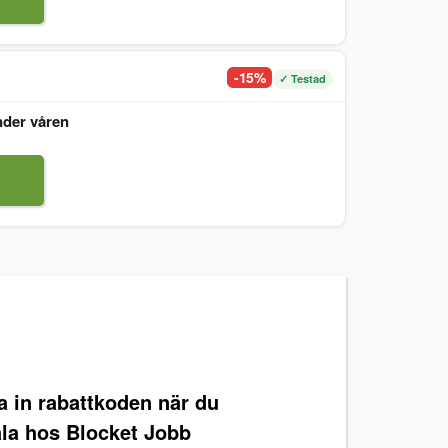
-15%
✓ Testad
nder våren
ra in rabattkoden när du
ala hos Blocket Jobb