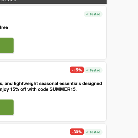
✓ Testad
free
-15%
✓ Testad
, and lightweight seasonal essentials designed
. Enjoy 15% off with code SUMMER15.
-30%
✓ Testad