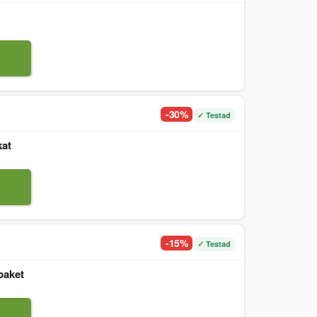
-30%
✓ Testad
kat
-15%
✓ Testad
paket