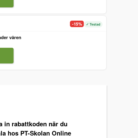
-15%
✓ Testad
nder våren
ra in rabattkoden när du
ala hos PT-Skolan Online