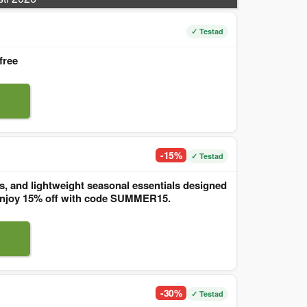
✓ Testad
free
-15%
✓ Testad
, and lightweight seasonal essentials designed
. Enjoy 15% off with code SUMMER15.
-30%
✓ Testad