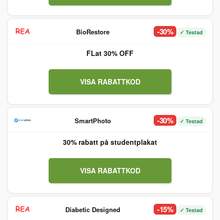
-30%
BioRestore
✓ Testad
FLat 30% OFF
VISA RABATTKOD
-30%
SmartPhoto
✓ Testad
30% rabatt på studentplakat
VISA RABATTKOD
-15%
Diabetic Designed
✓ Testad