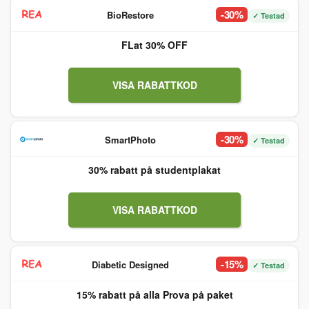
-30%
BioRestore
✓ Testad
FLat 30% OFF
VISA RABATTKOD
-30%
SmartPhoto
✓ Testad
30% rabatt på studentplakat
VISA RABATTKOD
-15%
Diabetic Designed
✓ Testad
15% rabatt på alla Prova på paket