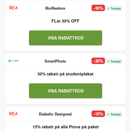
-30%
BioRestore
✓ Testad
FLat 30% OFF
VISA RABATTKOD
-30%
SmartPhoto
✓ Testad
30% rabatt på studentplakat
VISA RABATTKOD
-15%
Diabetic Designed
✓ Testad
15% rabatt på alla Prova på paket