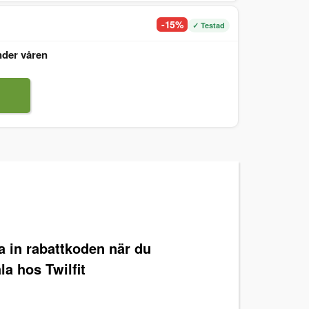
-15%
✓ Testad
nder våren
ra in rabattkoden när du
la hos Twilfit