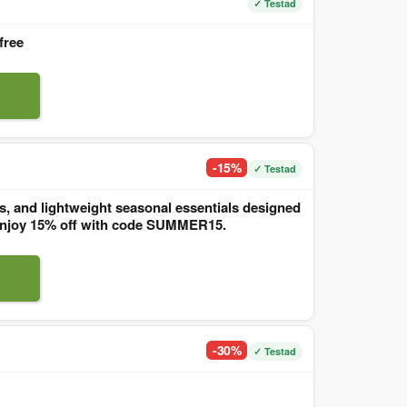
✓ Testad
free
-15%
✓ Testad
, and lightweight seasonal essentials designed
. Enjoy 15% off with code SUMMER15.
-30%
✓ Testad