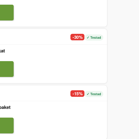
-30%
✓ Testad
kat
-15%
✓ Testad
paket