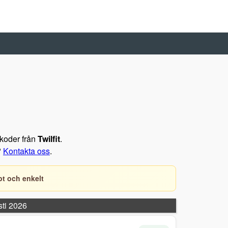
tkoder från
Twilfit
.
?
Kontakta oss
.
t och enkelt
sti 2026