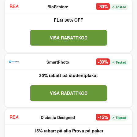
-30%
BioRestore
✓ Testad
FLat 30% OFF
VISA RABATTKOD
-30%
SmartPhoto
✓ Testad
30% rabatt på studentplakat
VISA RABATTKOD
-15%
Diabetic Designed
✓ Testad
15% rabatt på alla Prova på paket