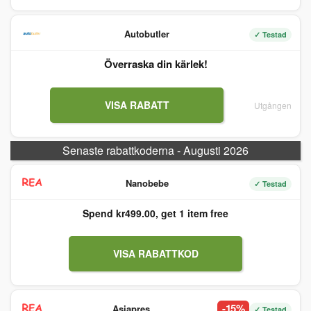
Autobutler
✓ Testad
Överraska din kärlek!
VISA RABATT
Utgången
Senaste rabattkoderna - Augusti 2026
Nanobebe
✓ Testad
Spend kr499.00, get 1 item free
VISA RABATTKOD
-15%
Asiapres
✓ Testad