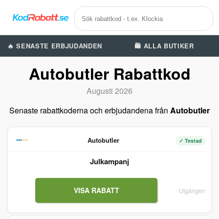
🔥 SENASTE ERBJUDANDEN
🛍️ ALLA BUTIKER
Autobutler Rabattkod
Augusti 2026
Senaste rabattkoderna och erbjudandena från
Autobutler
Autobutler
✓ Testad
Julkampanj
VISA RABATT
Utgången