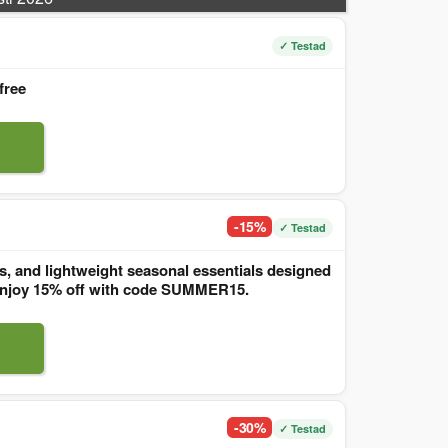
✓ Testad
free
-15%
✓ Testad
, and lightweight seasonal essentials designed
. Enjoy 15% off with code SUMMER15.
-30%
✓ Testad