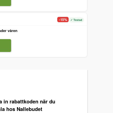
-15%
✓ Testad
nder våren
ra in rabattkoden när du
ala hos Nallebudet