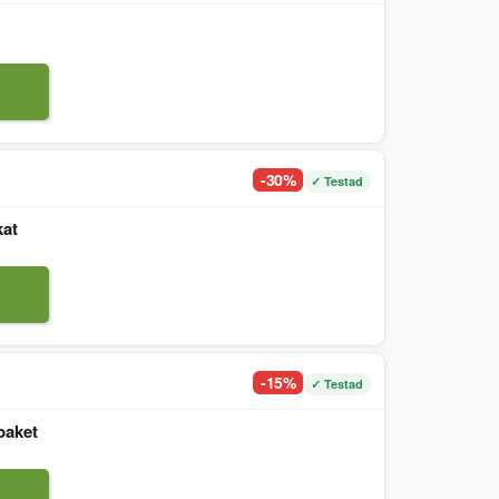
-30%
✓ Testad
kat
-15%
✓ Testad
paket