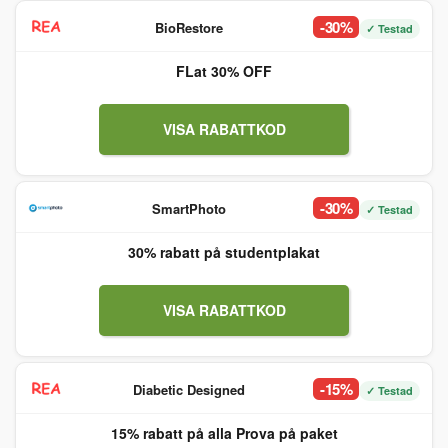
-30%
BioRestore
✓ Testad
FLat 30% OFF
VISA RABATTKOD
-30%
SmartPhoto
✓ Testad
30% rabatt på studentplakat
VISA RABATTKOD
-15%
Diabetic Designed
✓ Testad
15% rabatt på alla Prova på paket