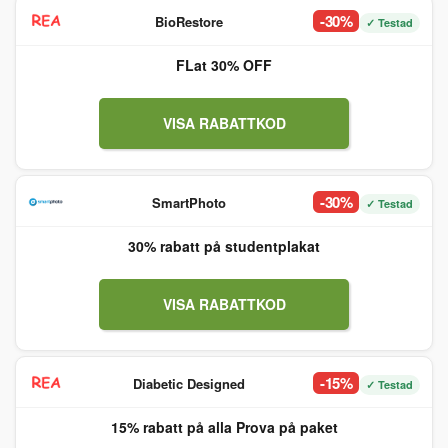
-30%
BioRestore
✓ Testad
FLat 30% OFF
VISA RABATTKOD
-30%
SmartPhoto
✓ Testad
30% rabatt på studentplakat
VISA RABATTKOD
-15%
Diabetic Designed
✓ Testad
15% rabatt på alla Prova på paket