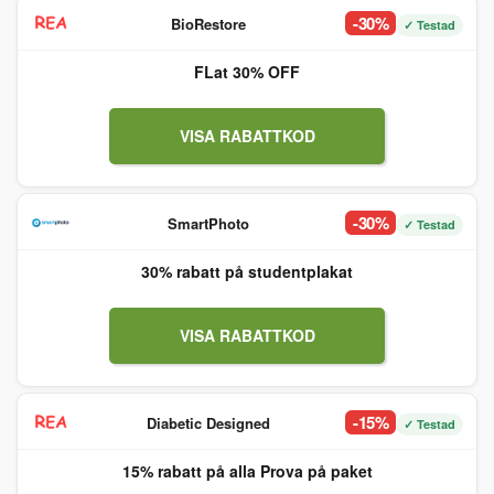
-30%
BioRestore
✓ Testad
FLat 30% OFF
VISA RABATTKOD
-30%
SmartPhoto
✓ Testad
30% rabatt på studentplakat
VISA RABATTKOD
-15%
Diabetic Designed
✓ Testad
15% rabatt på alla Prova på paket