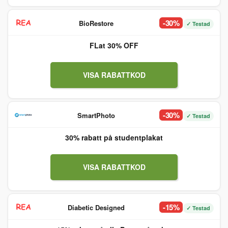
-30%
BioRestore
✓ Testad
FLat 30% OFF
VISA RABATTKOD
-30%
SmartPhoto
✓ Testad
30% rabatt på studentplakat
VISA RABATTKOD
-15%
Diabetic Designed
✓ Testad