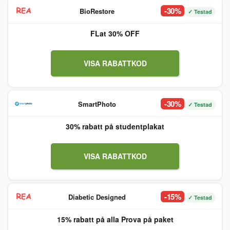
-30%
BioRestore
✓ Testad
FLat 30% OFF
VISA RABATTKOD
-30%
SmartPhoto
✓ Testad
30% rabatt på studentplakat
VISA RABATTKOD
-15%
Diabetic Designed
✓ Testad
15% rabatt på alla Prova på paket