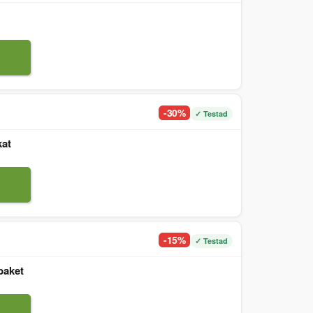
-30%
✓ Testad
kat
-15%
✓ Testad
paket