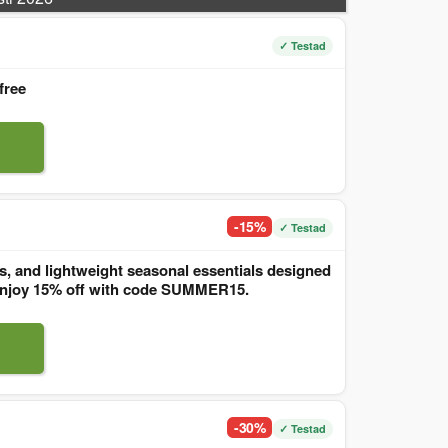
✓ Testad
free
-15%
✓ Testad
, and lightweight seasonal essentials designed
. Enjoy 15% off with code SUMMER15.
-30%
✓ Testad