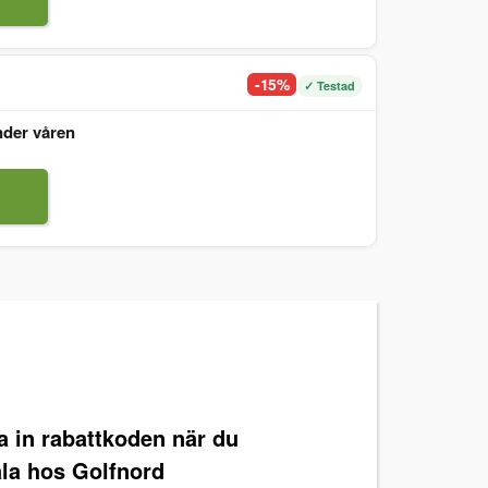
-15%
✓ Testad
nder våren
ra in rabattkoden när du
ala hos Golfnord