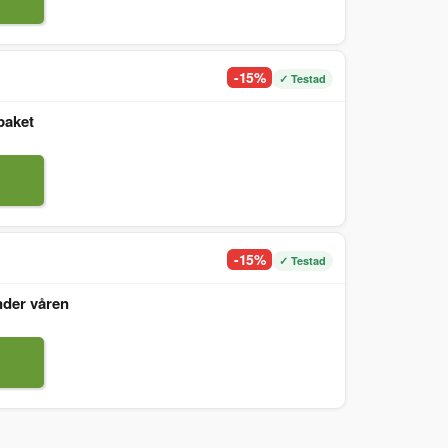
-15%
✓ Testad
paket
-15%
✓ Testad
nder våren