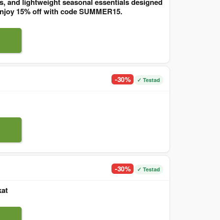
, and lightweight seasonal essentials designed
. Enjoy 15% off with code SUMMER15.
-30%
✓ Testad
-30%
✓ Testad
kat