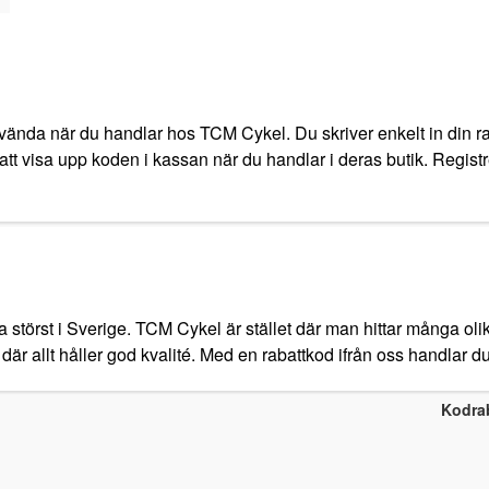
vända när du handlar hos TCM Cykel. Du skriver enkelt in din rab
tt visa upp koden i kassan när du handlar i deras butik. Registre
törst i Sverige. TCM Cykel är stället där man hittar många olika
d där allt håller god kvalité. Med en rabattkod ifrån oss handlar d
Kodra