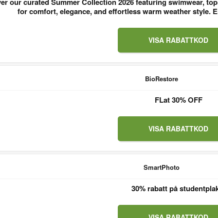
er our curated Summer Collection 2026 featuring swimwear, tops
for comfort, elegance, and effortless warm weather style
VISA RABATTKOD
BioRestore
FLat 30% OFF
VISA RABATTKOD
SmartPhoto
30% rabatt på studentpla
VISA RABATTKOD