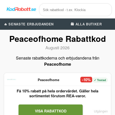
🔥 SENASTE ERBJUDANDEN
🛍️ ALLA BUTIKER
Peaceofhome Rabattkod
Augusti 2026
Senaste rabattkoderna och erbjudandena från
Peaceofhome
-10%
Peaceofhome
✓ Testad
Få 10% rabatt på hela ordervärdet. Gäller hela
sortimentet förutom REA-varor.
VISA RABATTKOD
Utgången