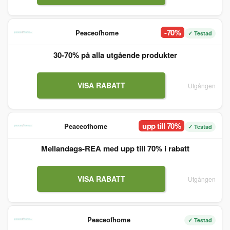
-70%
Peaceofhome
✓ Testad
30-70% på alla utgående produkter
VISA RABATT
Utgången
upp till 70%
Peaceofhome
✓ Testad
Mellandags-REA med upp till 70% i rabatt
VISA RABATT
Utgången
Peaceofhome
✓ Testad