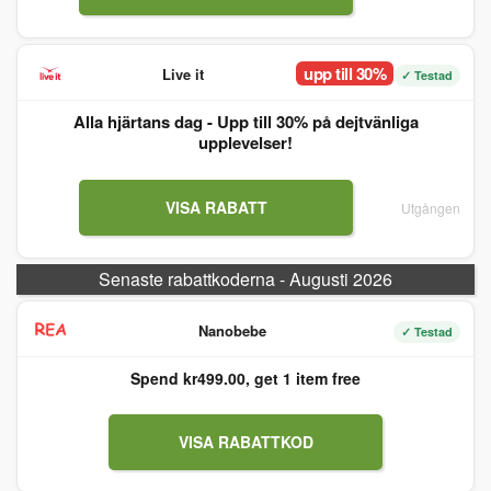
upp till 30%
Live it
✓ Testad
Alla hjärtans dag - Upp till 30% på dejtvänliga
upplevelser!
VISA RABATT
Utgången
Senaste rabattkoderna - Augusti 2026
Nanobebe
✓ Testad
Spend kr499.00, get 1 item free
VISA RABATTKOD