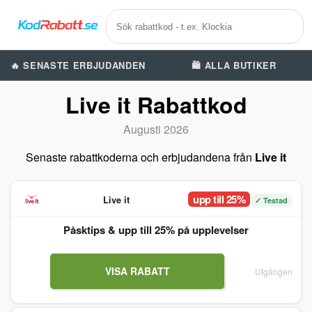
🔥 SENASTE ERBJUDANDEN
🛍️ ALLA BUTIKER
Live it Rabattkod
Augusti 2026
Senaste rabattkoderna och erbjudandena från
Live it
upp till 25%
Live it
✓ Testad
Påsktips & upp till 25% på upplevelser
VISA RABATT
Utgången