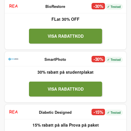
-30%
BioRestore
✓ Testad
FLat 30% OFF
VISA RABATTKOD
-30%
SmartPhoto
✓ Testad
30% rabatt på studentplakat
VISA RABATTKOD
-15%
Diabetic Designed
✓ Testad
15% rabatt på alla Prova på paket