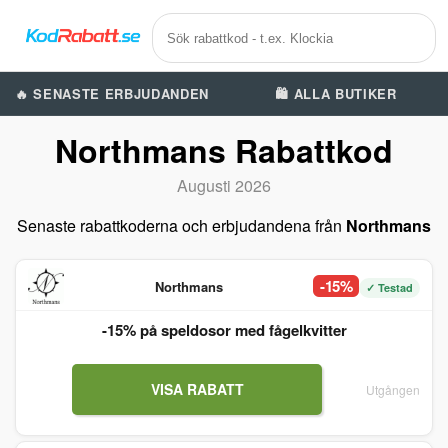
🔥 SENASTE ERBJUDANDEN
🛍️ ALLA BUTIKER
Northmans Rabattkod
Augusti 2026
Senaste rabattkoderna och erbjudandena från
Northmans
-15%
Northmans
✓ Testad
-15% på speldosor med fågelkvitter
VISA RABATT
Utgången