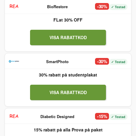
-30%
BioRestore
✓ Testad
FLat 30% OFF
VISA RABATTKOD
-30%
SmartPhoto
✓ Testad
30% rabatt på studentplakat
VISA RABATTKOD
-15%
Diabetic Designed
✓ Testad
15% rabatt på alla Prova på paket