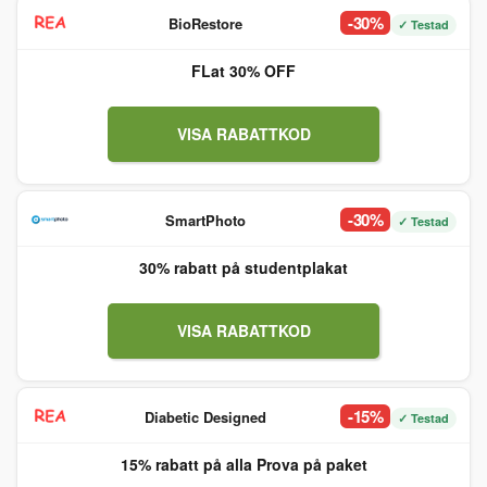
-30%
BioRestore
✓ Testad
FLat 30% OFF
VISA RABATTKOD
-30%
SmartPhoto
✓ Testad
30% rabatt på studentplakat
VISA RABATTKOD
-15%
Diabetic Designed
✓ Testad
15% rabatt på alla Prova på paket