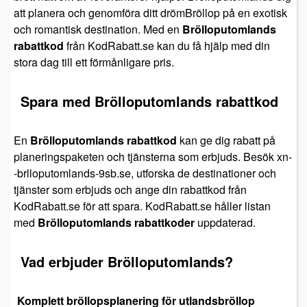
att planera och genomföra ditt drömBröllop på en exotisk
och romantisk destination. Med en
Brölloputomlands
rabattkod
från KodRabatt.se kan du få hjälp med din
stora dag till ett förmånligare pris.
Spara med Brölloputomlands rabattkod
En
Brölloputomlands rabattkod
kan ge dig rabatt på
planeringspaketen och tjänsterna som erbjuds. Besök xn-
-brlloputomlands-9sb.se, utforska de destinationer och
tjänster som erbjuds och ange din rabattkod från
KodRabatt.se för att spara. KodRabatt.se håller listan
med
Brölloputomlands rabattkoder
uppdaterad.
Vad erbjuder Brölloputomlands?
Komplett bröllopsplanering för utlandsbröllop