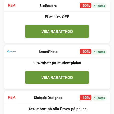
-30%
BioRestore
✓ Testad
FLat 30% OFF
VISA RABATTKOD
-30%
SmartPhoto
✓ Testad
30% rabatt på studentplakat
VISA RABATTKOD
-15%
Diabetic Designed
✓ Testad
15% rabatt på alla Prova på paket