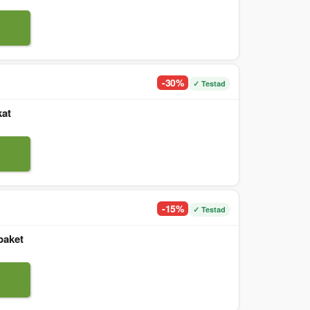
-30%
✓ Testad
kat
-15%
✓ Testad
paket