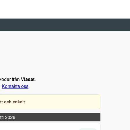
tkoder från
Viasat
.
?
Kontakta oss
.
t och enkelt
sti 2026