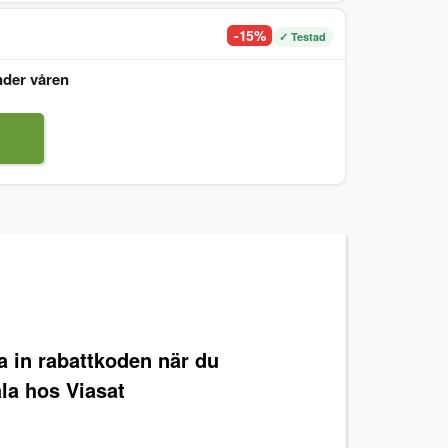
-15%
✓ Testad
nder våren
ra in rabattkoden när du
la hos Viasat