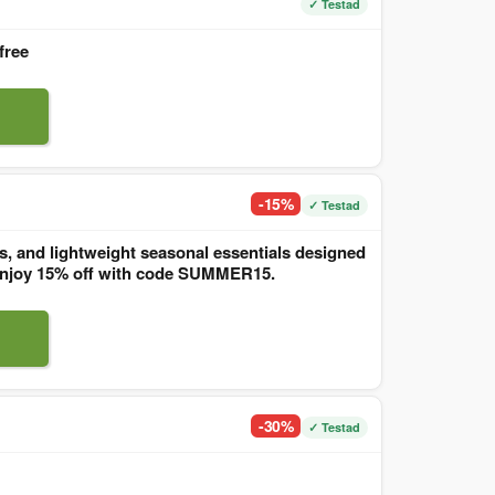
✓ Testad
free
-15%
✓ Testad
, and lightweight seasonal essentials designed
. Enjoy 15% off with code SUMMER15.
-30%
✓ Testad