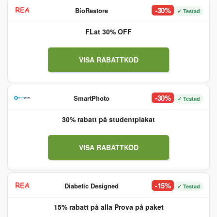
-30%
BioRestore
✓ Testad
FLat 30% OFF
VISA RABATTKOD
-30%
SmartPhoto
✓ Testad
30% rabatt på studentplakat
VISA RABATTKOD
-15%
Diabetic Designed
✓ Testad
15% rabatt på alla Prova på paket