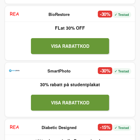
-30%
BioRestore
✓ Testad
FLat 30% OFF
VISA RABATTKOD
-30%
SmartPhoto
✓ Testad
30% rabatt på studentplakat
VISA RABATTKOD
-15%
Diabetic Designed
✓ Testad