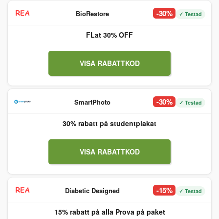
-30%
BioRestore
✓ Testad
FLat 30% OFF
VISA RABATTKOD
-30%
SmartPhoto
✓ Testad
30% rabatt på studentplakat
VISA RABATTKOD
-15%
Diabetic Designed
✓ Testad
15% rabatt på alla Prova på paket